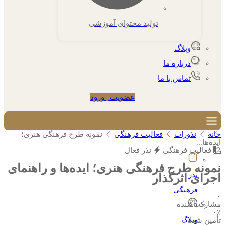
تولید محتوای آموزشی
وبلاگ
درباره ما
تماس با ما
عضویت | ورود
×
خانه
نذورات
فعالیت فرهنگی
نمونه طرح فرهنگی هنری؛
ایده‌ها...
فعالیت فرهنگی
نذر فعال
نمونه طرح فرهنگی هنری؛ ایده‌ها و راهنمای
نذر
اجرای اثرگذار
فرهنگی
۰
مشارکت‌کننده
۰٪
وبلاگ
تأمین شده